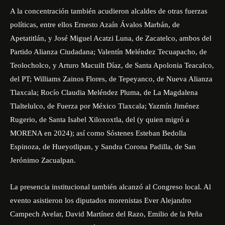
A la concentración también acudieron alcaldes de otras fuerzas
políticas, entre ellos Ernesto Azaín Ávalos Marbán, de
Apetatitlán, y José Miguel Acatzi Luna, de Zacatelco, ambos del
Partido Alianza Ciudadana; Valentín Meléndez Tecuapacho, de
Teolocholco, y Arturo Macuilt Díaz, de Santa Apolonia Teacalco,
del PT; Williams Zainos Flores, de Tepeyanco, de Nueva Alianza
Tlaxcala; Rocío Claudia Meléndez Pluma, de La Magdalena
Tlaltelulco, de Fuerza por México Tlaxcala; Yazmín Jiménez
Rugerio, de Santa Isabel Xiloxoxtla, del (y quien migró a
MORENA en 2024); así como Sóstenes Esteban Bedolla
Espinoza, de Hueyotlipan, y Sandra Corona Padilla, de San
Jerónimo Zacualpan.
La presencia institucional también alcanzó al Congreso local. Al
evento asistieron los diputados morenistas Ever Alejandro
Campech Avelar, David Martínez del Razo, Emilio de la Peña