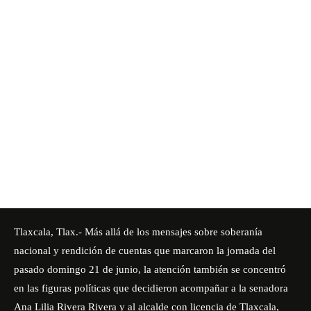
Tlaxcala, Tlax.- Más allá de los mensajes sobre soberanía
nacional y rendición de cuentas que marcaron la jornada del
pasado domingo 21 de junio, la atención también se concentró
en las figuras políticas que decidieron acompañar a la senadora
Ana Lilia Rivera Rivera y al alcalde con licencia de Tlaxcala,