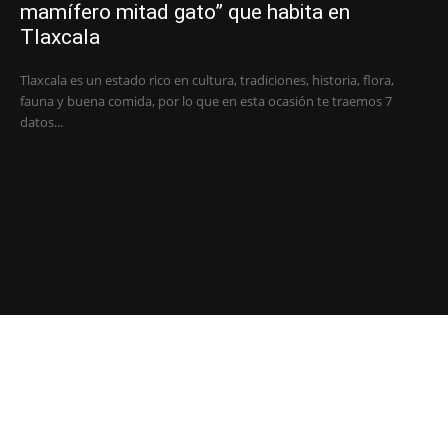
mamífero mitad gato” que habita en
Tlaxcala
Tlaxcala es un estado rico en cultura, tradiciones, historia, flora,
fauna y buena comida, por lo que en esta ocasión te traemos 7
datos...