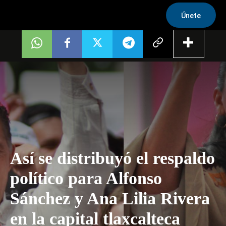
Únete
Así se distribuyó el respaldo
político para Alfonso
Sánchez y Ana Lilia Rivera
en la capital tlaxcalteca