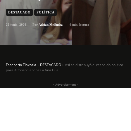
DESTACADO
POLÍTICA
22 junio, 2026
6
min. lectura
Por
Adrian Meléndez
Escenario Tlaxcala
DESTACADO
Así se distribuyó el respaldo político
para Alfonso Sánchez y Ana Lilia...
- Advertisement -