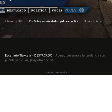
DESTACADO
POLÍTICA
VOCES
4 febrero, 2021
3
min. lectura
Por
Sulus, creatividad en política pública
Escenario Tlaxcala
DESTACADO
Apetatitlán entra a la tendencia con
puente vehicular, ¿Hay otra opción?
- Advertisement -