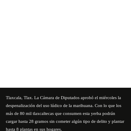
Tlaxcala, Tlax. La
Cámara de Diputados aprobó
el miércoles la
despenalización del uso lúdico de la marihuana. Con lo que los
más de 80 mil tlaxcaltecas que consumen esta yerba podrán
cargar hasta 28 gramos sin cometer algún tipo de delito y plantar
hasta 8 plantas en sus hogares.