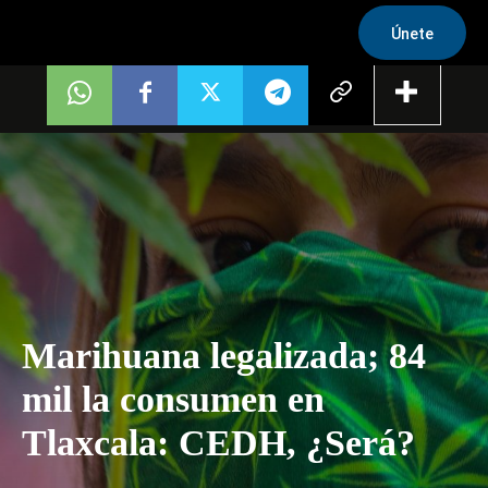
Únete
Marihuana legalizada; 84
mil la consumen en
Tlaxcala: CEDH, ¿Será?