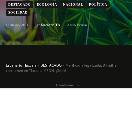
DESTACADO
ECOLOGÍA
NACIONAL
POLÍTICA
SOCIEDAD
12 marzo, 2021
2
min. lectura
Por
Escenario Tlx
Escenario Tlaxcala
DESTACADO
Marihuana legalizada; 84 mil la
consumen en Tlaxcala: CEDH, ¿Será?
- Advertisement -