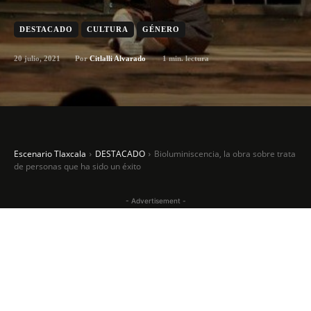
DESTACADO
CULTURA
GÉNERO
20 julio, 2021
1
min. lectura
Por
Citlalli Alvarado
Escenario Tlaxcala
DESTACADO
Bioluminiscencia, la obra sobre trata
de personas que ha sido un éxito
- Advertisement -