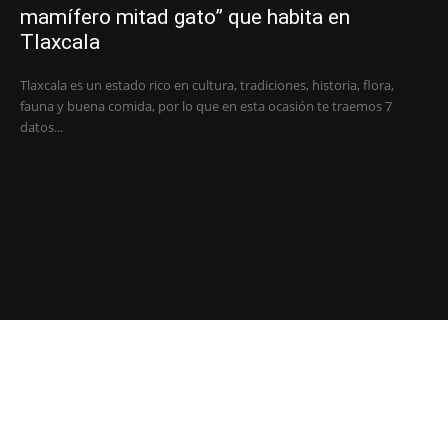
mamífero mitad gato” que habita en
Tlaxcala
Tlaxcala es un estado rico en cultura, tradiciones, historia, flora,
fauna y buena comida, por lo que en esta ocasión te traemos 7
datos...