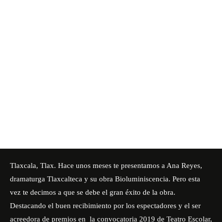
Tlaxcala, Tlax. Hace unos meses te presentamos a Ana Reyes,
dramaturga Tlaxcalteca y su obra
Bioluminiscencia
. Pero esta
vez te decimos a que se debe el gran éxito de la obra.
Destacando el buen recibimiento por los espectadores y el ser
acreedora de premios en la convocatoria 2019 de Teatro Escolar,