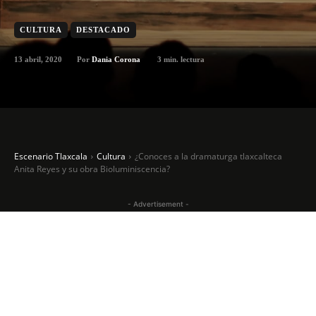
CULTURA
DESTACADO
13 abril, 2020
3
min. lectura
Por
Dania Corona
Escenario Tlaxcala
Cultura
¿Conoces a la dramaturga tlaxcalteca
Anita Reyes y su obra Bioluminiscencia?
- Advertisement -