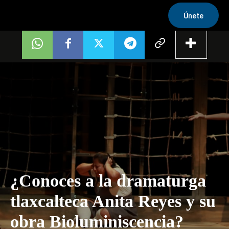
Únete
¿Conoces a la dramaturga
tlaxcalteca Anita Reyes y su
obra Bioluminiscencia?