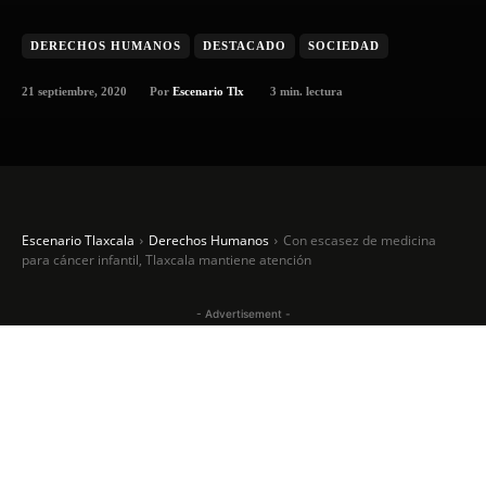
DERECHOS HUMANOS
DESTACADO
SOCIEDAD
21 septiembre, 2020
3
min. lectura
Por
Escenario Tlx
Escenario Tlaxcala
Derechos Humanos
Con escasez de medicina
para cáncer infantil, Tlaxcala mantiene atención
- Advertisement -