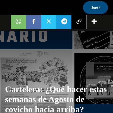
Únete
Cartelera: ¿Qué hacer estas
semanas de Agosto de
covicho hacia arriba?