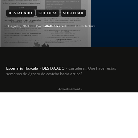
DESTACADO
CULTURA
SOCIEDAD
11 agosto, 2021
1
min. lectura
Por
Citlalli Alvarado
Escenario Tlaxcala
DESTACADO
Cartelera: ¿Qué hacer estas
semanas de Agosto de covicho hacia arriba?
- Advertisement -