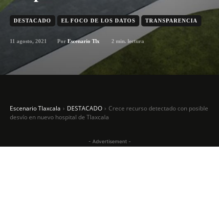
DESTACADO
EL FOCO DE LOS DATOS
TRANSPARENCIA
11 agosto, 2021
2
min. lectura
Por
Escenario Tlx
Escenario Tlaxcala
DESTACADO
Crece recurso detectado con posible
desvío en nuevo hospital de Tlaxcala
- Advertisement -