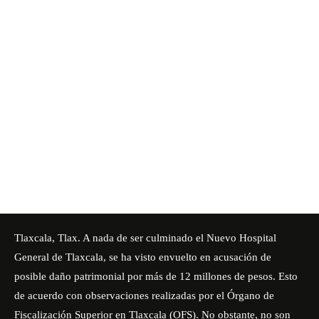
Tlaxcala, Tlax. A nada de ser culminado el
Nuevo Hospital
General de Tlaxcala,
se ha visto envuelto en acusación de
posible daño patrimonial por más de 12 millones de pesos. Esto
de acuerdo con observaciones realizadas por el Órgano de
Fiscalización Superior en Tlaxcala (OFS). No obstante, no son