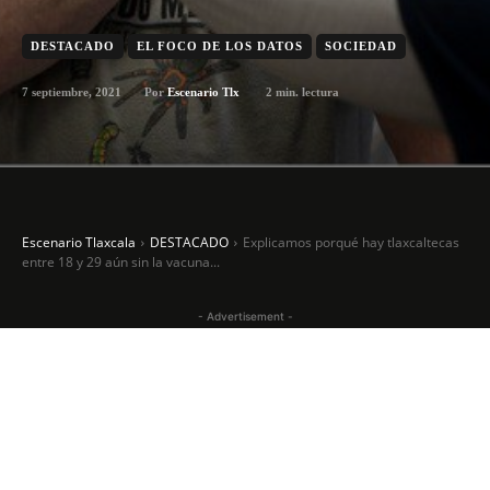
DESTACADO
EL FOCO DE LOS DATOS
SOCIEDAD
7 septiembre, 2021
2
min. lectura
Por
Escenario Tlx
Escenario Tlaxcala
DESTACADO
Explicamos porqué hay tlaxcaltecas
entre 18 y 29 aún sin la vacuna...
- Advertisement -