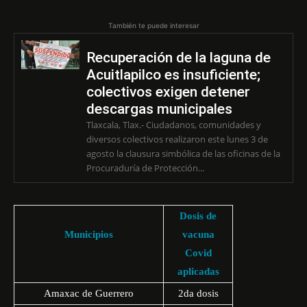
También te puede interesar
Recuperación de la laguna de
Acuitlapilco es insuficiente;
colectivos exigen detener
descargas municipales
Tlaxcala, Tlax.- Ciudadanos, comunidades y
diversos colectivos realizaron este lunes 3 de
agosto la clausura simbólica de las oficinas de la
Procuraduría de Protección...
Dosis de
Municipios
vacuna
Covid
aplicadas
Amaxac de Guerrero
2da dosis