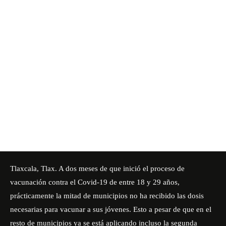
Tlaxcala, Tlax. A dos meses de que inició el proceso de
vacunación contra el Covid-19 de entre 18 y 29 años,
prácticamente la mitad de municipios no ha recibido las dosis
necesarias para vacunar a sus jóvenes. Esto a pesar de que en el
resto de municipios ya se está aplicando incluso la segunda