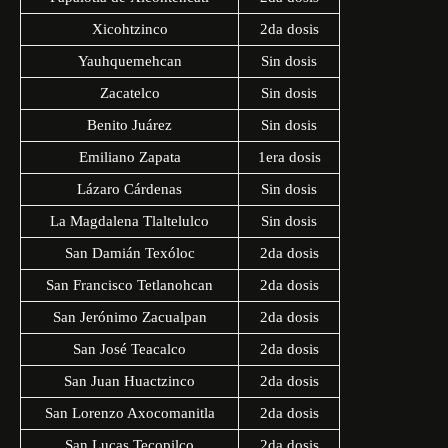
Xicohtzinco
2da dosis
Yauhquemehcan
Sin dosis
Zacatelco
Sin dosis
Benito Juárez
Sin dosis
Emiliano Zapata
1era dosis
Lázaro Cárdenas
Sin dosis
La Magdalena Tlaltelulco
Sin dosis
San Damián Texóloc
2da dosis
San Francisco Tetlanohcan
2da dosis
San Jerónimo Zacualpan
2da dosis
San José Teacalco
2da dosis
San Juan Huactzinco
2da dosis
San Lorenzo Axocomanitla
2da dosis
San Lucas Tecopilco
2da dosis