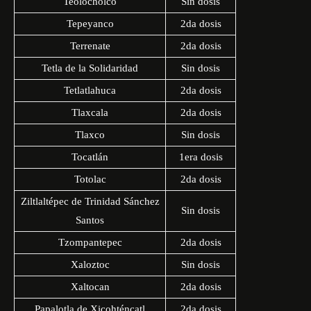
Teolocholco
Sin dosis
Tepeyanco
2da dosis
Terrenate
2da dosis
Tetla de la Solidaridad
Sin dosis
Tetlatlahuca
2da dosis
Tlaxcala
2da dosis
Tlaxco
Sin dosis
Tocatlán
1era dosis
Totolac
2da dosis
Ziltlaltépec de Trinidad Sánchez
Sin dosis
Santos
Tzompantepec
2da dosis
Xaloztoc
Sin dosis
Xaltocan
2da dosis
Papalotla de Xicohténcatl
2da dosis