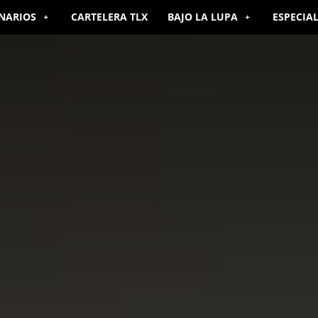
NARIOS
CARTELERA TLX
BAJO LA LUPA
ESPECIA