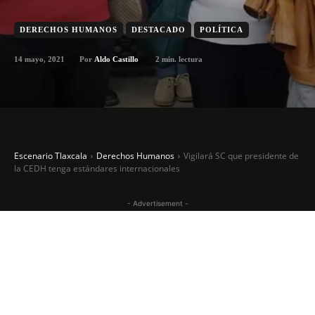
DERECHOS HUMANOS
DESTACADO
POLÍTICA
14 mayo, 2021
2
min. lectura
Por
Aldo Castillo
Escenario Tlaxcala
Derechos Humanos
Vigilará SC que presidente de
la CEDH tenga estándares internacionales
- Advertisement -