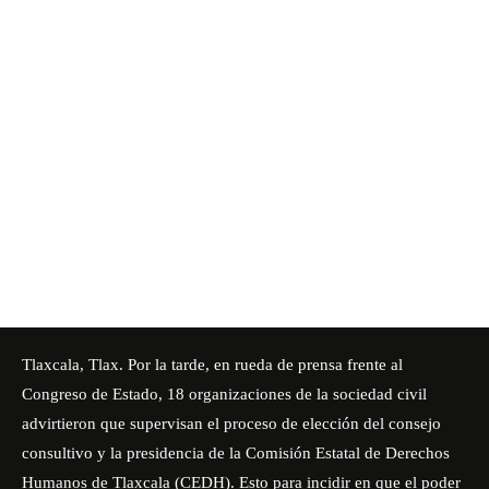
Tlaxcala, Tlax. Por la tarde,
en rueda de prensa
frente al
Congreso de Estado, 18 organizaciones de la sociedad civil
advirtieron que supervisan el proceso de elección del consejo
consultivo y la presidencia de la Comisión Estatal de Derechos
Humanos de Tlaxcala (CEDH). Esto para incidir en que el poder