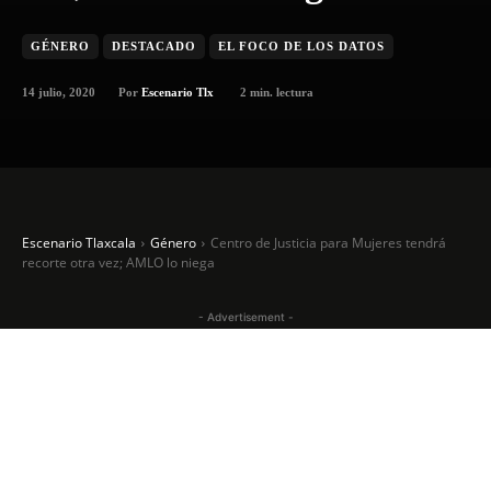
GÉNERO
DESTACADO
EL FOCO DE LOS DATOS
14 julio, 2020
2
min. lectura
Por
Escenario Tlx
Escenario Tlaxcala
Género
Centro de Justicia para Mujeres tendrá
recorte otra vez; AMLO lo niega
- Advertisement -