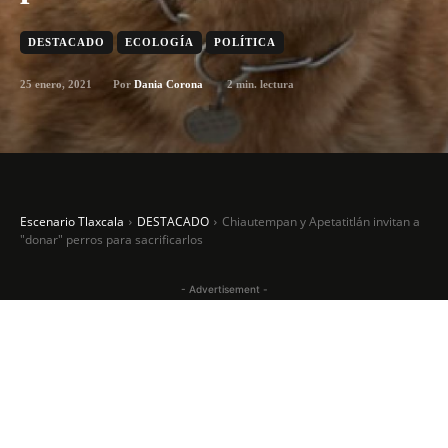
DESTACADO
ECOLOGÍA
POLÍTICA
25 enero, 2021
2
min. lectura
Por
Dania Corona
Escenario Tlaxcala
DESTACADO
Chiautempan y Apetatitlán invitan a
"donar" perros para sacrificarlos
- Advertisement -