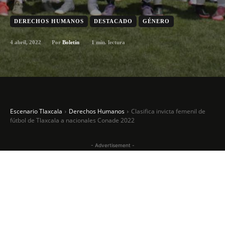
DERECHOS HUMANOS
DESTACADO
GÉNERO
4 abril, 2022
1
min. lectura
Por
Boletín
Escenario Tlaxcala
Derechos Humanos
Clasifica invicta femenil de
fútbol de Tlaxcala a nacionales Conade 2022
- Advertisement -