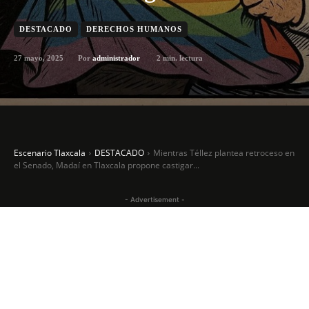
DESTACADO
DERECHOS HUMANOS
27 mayo, 2025
2
min. lectura
Por
administrador
Escenario Tlaxcala
DESTACADO
Mientras Téllez plantea retroceso en
el Senado, Madaí en Tlaxcala propone castigar...
- Advertisement -