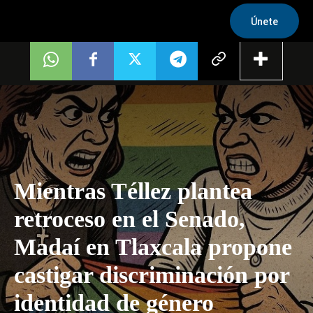
Únete
Mientras Téllez plantea
retroceso en el Senado,
Madaí en Tlaxcala propone
castigar discriminación por
identidad de género