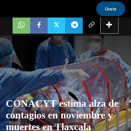
Únete
CONACYT estima alza de
contagios en noviembre y
muertes en Tlaxcala