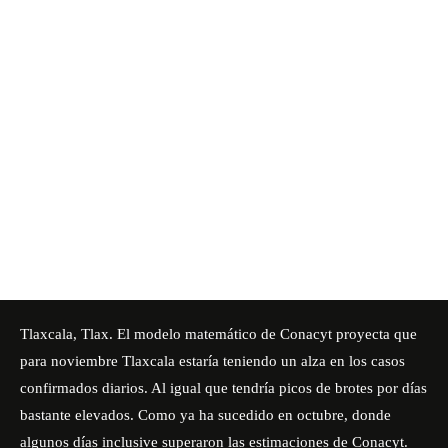
Tlaxcala, Tlax. El modelo matemático de Conacyt proyecta que
para noviembre Tlaxcala estaría teniendo un alza en los casos
confirmados diarios. Al igual que tendría picos de brotes por días
bastante elevados. Como ya ha sucedido en octubre, donde
algunos días inclusive superaron las estimaciones de Conacyt.