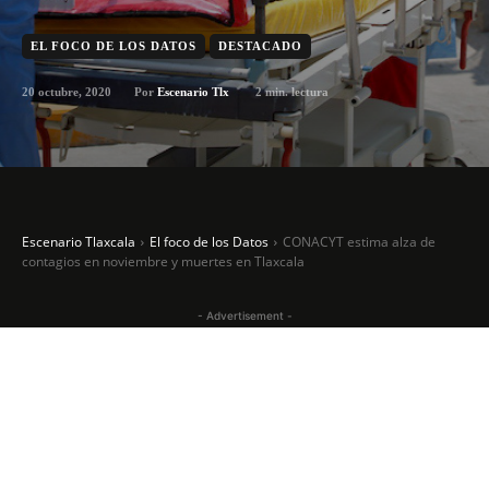
EL FOCO DE LOS DATOS
DESTACADO
20 octubre, 2020
2
min. lectura
Por
Escenario Tlx
Escenario Tlaxcala
El foco de los Datos
CONACYT estima alza de
contagios en noviembre y muertes en Tlaxcala
- Advertisement -