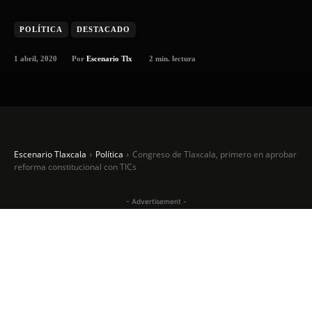
POLÍTICA
DESTACADO
1 abril, 2020
2
min. lectura
Por
Escenario Tlx
Escenario Tlaxcala
Política
Congreso de Tlaxcala, primero en aprobar
reforma constitucional con TICs
- Advertisement -