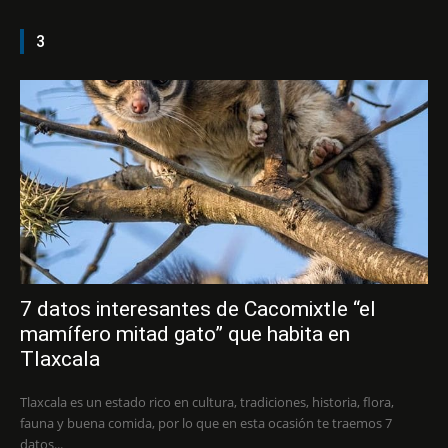
3
7 datos interesantes de Cacomixtle “el
mamífero mitad gato” que habita en
Tlaxcala
Tlaxcala es un estado rico en cultura, tradiciones, historia, flora,
fauna y buena comida, por lo que en esta ocasión te traemos 7
datos...