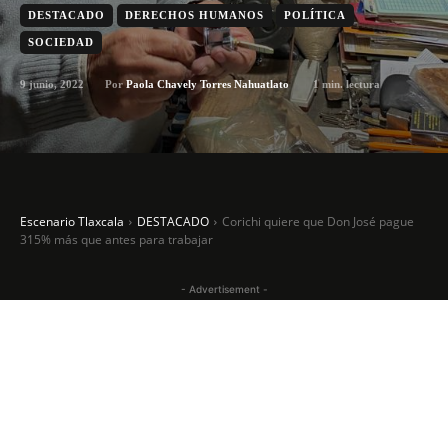
DESTACADO
DERECHOS HUMANOS
POLÍTICA
SOCIEDAD
9 junio, 2022
1
min. lectura
Por
Paola Chavely Torres Nahuatlato
Escenario Tlaxcala
DESTACADO
Corichi quiere que Don José pague
315% más que antes para trabajar
- Advertisement -