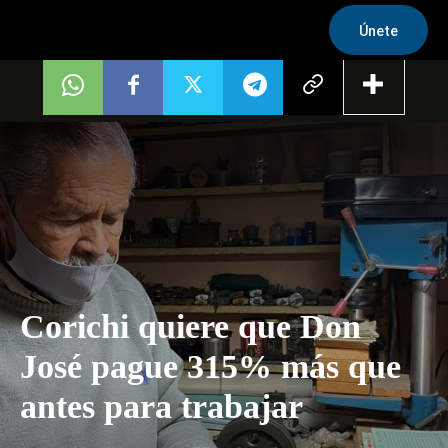
Únete
Corichi quiere que Don
José pague 315% más que
antes para trabajar