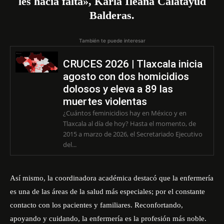
les hacía falta», Karla Ileana Calatayud
Balderas.
También te puede interesar
CRUCES 2026 | Tlaxcala inicia
agosto con dos homicidios
dolosos y eleva a 89 las
muertes violentas
¿Cuántos feminicidios hay en México y en
Tlaxcala al día de hoy? Hasta el momento, de
2015 a marzo de 2026, el Secretariado Ejecutivo
del...
Así mismo, la coordinadora académica destacó que la enfermería
es una de las áreas de la salud más especiales; por el constante
contacto con los pacientes y familiares. Reconfortando,
apoyando y cuidando, la enfermería es la profesión más noble.