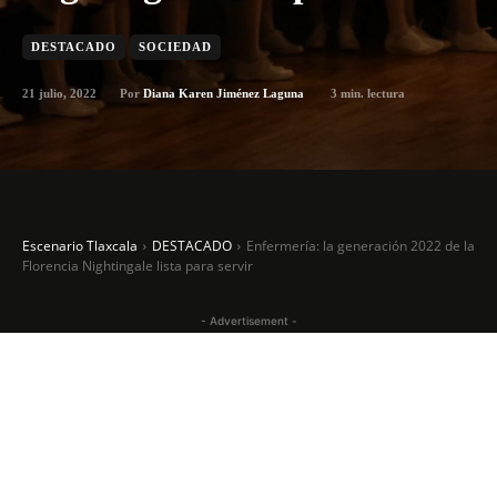
DESTACADO
SOCIEDAD
21 julio, 2022
3
min. lectura
Por
Diana Karen Jiménez Laguna
Escenario Tlaxcala
DESTACADO
Enfermería: la generación 2022 de la
Florencia Nightingale lista para servir
- Advertisement -