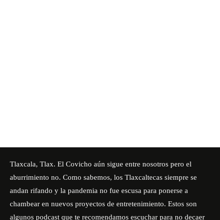
Tlaxcala, Tlax. El Covicho aún sigue entre nosotros pero el
aburrimiento no. Como sabemos, los Tlaxcaltecas siempre se
andan rifando y la pandemia no fue escusa para ponerse a
chambear en nuevos proyectos de entretenimiento. Estos son
algunos podcast que te recomendamos escuchar para no decaer