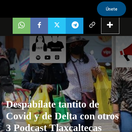
Únete
Despabílate tantito de
Covid y de Delta con otros
3 Podcast Tlaxcaltecas