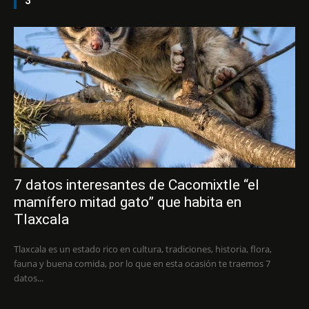
3
7 datos interesantes de Cacomixtle “el
mamífero mitad gato” que habita en
Tlaxcala
Tlaxcala es un estado rico en cultura, tradiciones, historia, flora,
fauna y buena comida, por lo que en esta ocasión te traemos 7
datos...