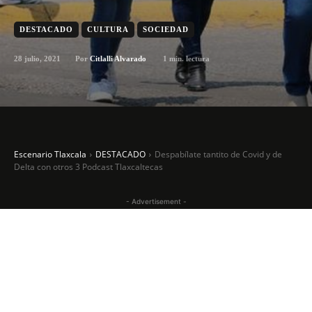
DESTACADO
CULTURA
SOCIEDAD
28 julio, 2021
1
min. lectura
Por
Citlalli Alvarado
Escenario Tlaxcala
DESTACADO
Despabílate tantito de Covid y de
Delta con otros 3 Podcast Tlaxcaltecas
- Advertisement -