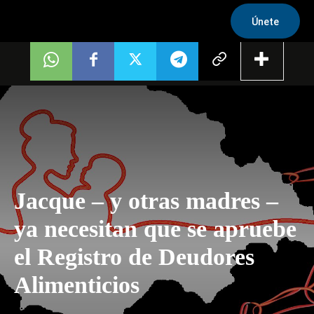
Únete
Jacque – y otras madres –
ya necesitan que se apruebe
el Registro de Deudores
Alimenticios