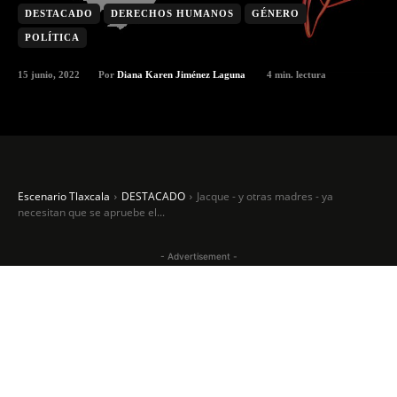
DESTACADO
DERECHOS HUMANOS
GÉNERO
POLÍTICA
15 junio, 2022
4
min. lectura
Por
Diana Karen Jiménez Laguna
Escenario Tlaxcala
DESTACADO
Jacque - y otras madres - ya
necesitan que se apruebe el...
- Advertisement -