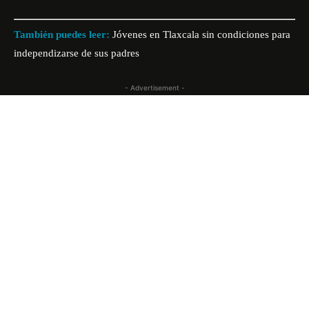
También puedes leer:
Jóvenes en Tlaxcala sin condiciones para
independizarse de sus padres
- Advertisement -