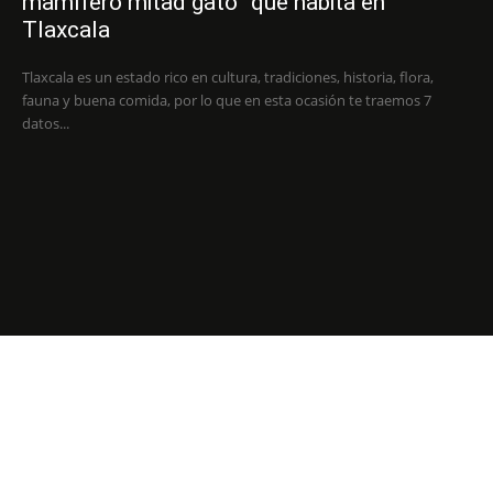
mamífero mitad gato” que habita en
Tlaxcala
Tlaxcala es un estado rico en cultura, tradiciones, historia, flora,
fauna y buena comida, por lo que en esta ocasión te traemos 7
datos...