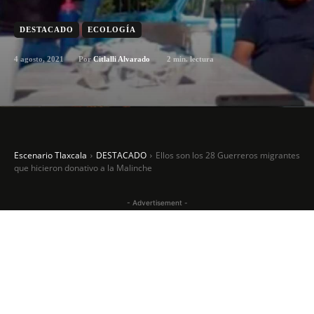
DESTACADO
ECOLOGÍA
4 agosto, 2021
2
min. lectura
Por
Citlalli Alvarado
Escenario Tlaxcala
DESTACADO
Ellos son los 28 Guerreros migrantes
que hicieron donativo a la Malinche
- Advertisement -