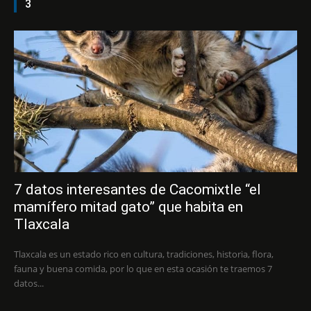
3
7 datos interesantes de Cacomixtle “el
mamífero mitad gato” que habita en
Tlaxcala
Tlaxcala es un estado rico en cultura, tradiciones, historia, flora,
fauna y buena comida, por lo que en esta ocasión te traemos 7
datos...