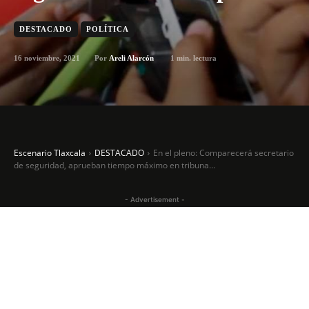
DESTACADO
POLÍTICA
16 noviembre, 2021
1
min. lectura
Por
Areli Alarcón
Escenario Tlaxcala
DESTACADO
En el pleno: Comparecerá secretario
de seguridad, aprueban tiempo máximo en tribuna...
- Advertisement -