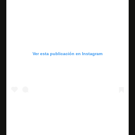
Ver esta publicación en Instagram
Falso Noticias, discursos y mensajes específicamente en
frases verificables que no son comprobables con