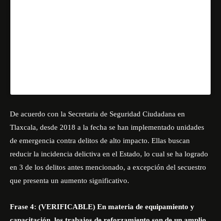
Verdadero Frase verificable que está respaldada con
información o datos que reafirman lo dicho en un
discurso.
Una publicación compartida de
🔹Escenario Tlaxcala🔹
De acuerdo con la Secretaria de Seguridad Ciudadana en
Tlaxcala, desde 2018 a la fecha se han implementado unidades
de emergencia contra delitos de alto impacto. Ellas buscan
reducir la incidencia delictiva en el Estado, lo cual se ha logrado
en 3 de los delitos antes mencionado, a excepción del secuestro
que presenta un aumento significativo.
Frase 4: (VERIFICABLE) En materia de equipamiento y
capacitación, los trabajos de reforzamiento son de un amplio