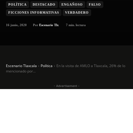
POLÍTICA
DESTACADO
ENGAÑOSO
FALSO
FICCIONES INFORMATIVAS
VERDADERO
16 junio, 2020
7
min. lectura
Por
Escenario Tlx
Escenario Tlaxcala
Política
En la visita de AMLO a Tlaxcala, 26% de lo
mencionado por...
- Advertisement -