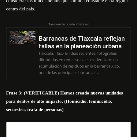
considerar los únicos delitos que son una constante en la región
centro del país.
También te puede interesar
Barrancas de Tlaxcala reflejan
fallas en la planeación urbana
Tlaxcala, Tlax.- En días recientes, fotografías
difundidas en redes sociales evidenciaron la
acumulación de residuos en la barranca Xico,
una de las principales barrancas...
Frase 3: (VERIFICABLE) Hemos creado nuevas unidades
para delitos de alto impacto. (Homicidio, feminicidio,
secuestro, trata de personas)