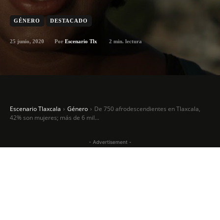
GÉNERO
DESTACADO
25 junio, 2020
2
min. lectura
Por
Escenario Tlx
Escenario Tlaxcala
Género
De 750 afrodescendientes en Tlaxcala,
42% son mujeres; más de 6 mil...
- Advertisement -