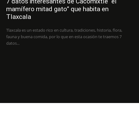
7 datos interesantes de Cacomixtle “el
mamífero mitad gato” que habita en
Tlaxcala
Tlaxcala es un estado rico en cultura, tradiciones, historia, flora,
fauna y buena comida, por lo que en esta ocasión te traemos 7
datos...