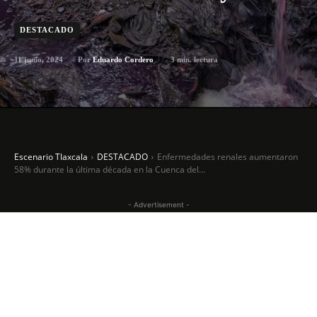
DESTACADO
11 junio, 2024
3
min. lectura
Por
Eduardo Cordero
Escenario Tlaxcala
DESTACADO
Enfermedades renales aumentaron
58% durante la última década en la Cuenca del...
- Advertisement -