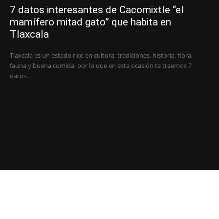
7 datos interesantes de Cacomixtle “el
mamífero mitad gato” que habita en
Tlaxcala
Tlaxcala es un estado rico en cultura, tradiciones, historia, flora,
fauna y buena comida, por lo que en esta ocasión te traemos 7
datos...