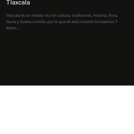
Tlaxcala
Tlaxcala es un estado rico en cultura, tradiciones, historia, flora,
fauna y buena comida, por lo que en esta ocasión te traemos 7
datos...