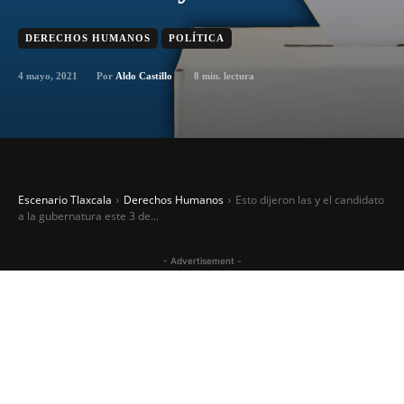
DERECHOS HUMANOS
POLÍTICA
4 mayo, 2021
8
min. lectura
Por
Aldo Castillo
Escenario Tlaxcala
Derechos Humanos
Esto dijeron las y el candidato
a la gubernatura este 3 de...
- Advertisement -