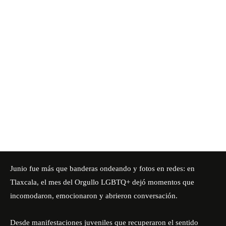
Junio fue más que banderas ondeando y fotos en redes: en
Tlaxcala, el mes del Orgullo LGBTQ+ dejó momentos que
incomodaron, emocionaron y abrieron conversación.
Desde manifestaciones juveniles que recuperaron el sentido