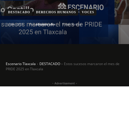
DESTACADO
DERECHOS HUMANOS
VOCES
7 julio, 2025
9
min. lectura
Por
administrador
Escenario Tlaxcala
DESTACADO
Estos sucesos marcaron el mes de
PRIDE 2025 en Tlaxcala
- Advertisement -