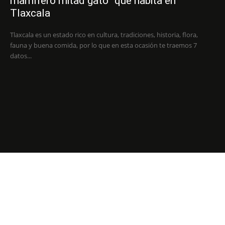
mamífero mitad gato” que habita en
Tlaxcala
Tlaxcala es un estado rico en cultura, tradiciones, historia, flora,
fauna y buena comida, por lo que en esta ocasión te traemos 7
datos...