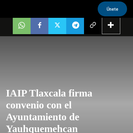
Únete
IAIP Tlaxcala firma
convenio con el
Ayuntamiento de
Yauhquemehcan