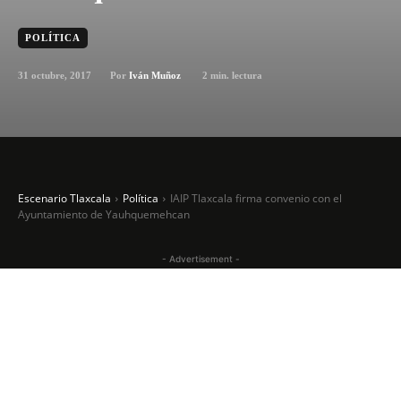
POLÍTICA
31 octubre, 2017
2
min. lectura
Por
Iván Muñoz
Escenario Tlaxcala
Política
IAIP Tlaxcala firma convenio con el
Ayuntamiento de Yauhquemehcan
- Advertisement -