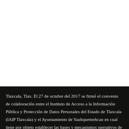
Tlaxcala, Tlax. El 27 de octubre del 2017 se firmó el convenio
de colaboración entre el Instituto de Acceso a la Información
Pública y Protección de Datos Personales del Estado de Tlaxcala
(IAIP Tlaxcala) y el Ayuntamiento de Yauhquemehcan en cual
tiene por objeto establecer las bases y mecanismos operativos de