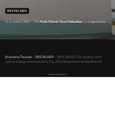
DESTACADO
11 noviembre, 2022
2
min. lectura
Por
Paola Chavely Torres Nahuatlato
Escenario Tlaxcala
DESTACADO
IMSS-BIENESTAR también debe
valorar trabajo administrativo; hay 220 trabajadores sin basificación
- Advertisement -