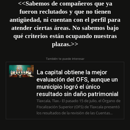
<<Sabemos de compañeros que ya
fueron reclutados y que no tienen
antigüedad, ni cuentan con el perfil para
atender ciertas áreas. No sabemos bajo
qué criterios están ocupando nuestras
plazas.>>
También te puede interesar
La capital obtiene la mejor
evaluación del OFS, aunque un
municipio logró el único
resultado sin daño patrimonial
Tlaxcala, Tlax.- El pasado 15 de julio, el Órgano de
Fiscalización Superior (OFS) de Tlaxcala presentó
los resultados de la revisión de las Cuentas...