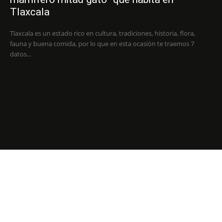
Tlaxcala
Tlaxcala es un estado rico en cultura, tradiciones, historia, flora,
fauna y buena comida, por lo que en esta ocasión te traemos 7
datos...