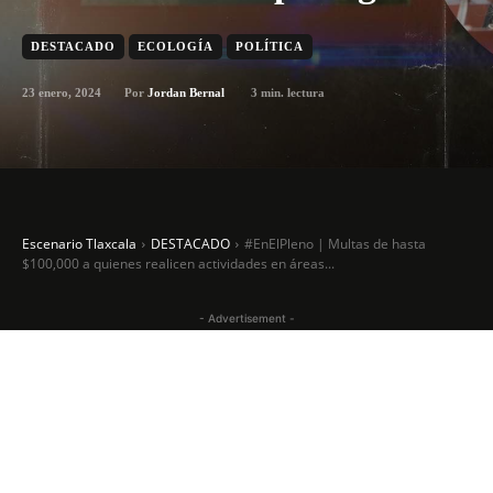
DESTACADO
ECOLOGÍA
POLÍTICA
23 enero, 2024
3
min. lectura
Por
Jordan Bernal
Escenario Tlaxcala
DESTACADO
#EnElPleno | Multas de hasta
$100,000 a quienes realicen actividades en áreas...
- Advertisement -