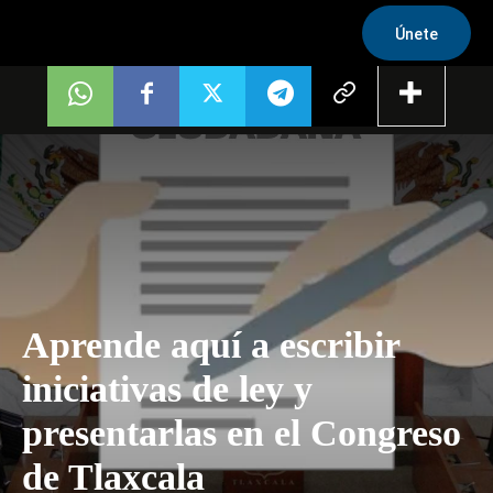
Únete
Aprende aquí a escribir
iniciativas de ley y
presentarlas en el Congreso
de Tlaxcala