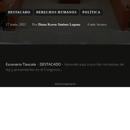
DESTACADO
DERECHOS HUMANOS
POLÍTICA
27 junio, 2022
4
min. lectura
Por
Diana Karen Jiménez Laguna
Escenario Tlaxcala
DESTACADO
Aprende aquí a escribir iniciativas de
ley y presentarlas en el Congreso...
- Advertisement -