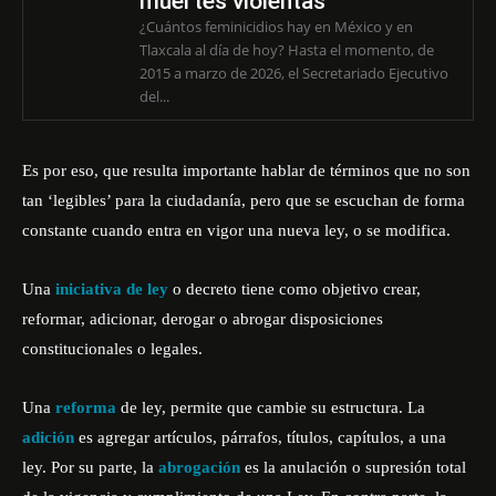
muertes violentas
¿Cuántos feminicidios hay en México y en
Tlaxcala al día de hoy? Hasta el momento, de
2015 a marzo de 2026, el Secretariado Ejecutivo
del...
Es por eso, que resulta importante hablar de términos que no son
tan ‘legibles’ para la ciudadanía, pero que se escuchan de forma
constante cuando entra en vigor una nueva ley, o se modifica.
Una
iniciativa de ley
o decreto tiene como objetivo crear,
reformar, adicionar, derogar o abrogar disposiciones
constitucionales o legales.
Una
reforma
de ley, permite que cambie su estructura. La
adición
es agregar artículos, párrafos, títulos, capítulos, a una
ley. Por su parte, la
abrogación
es la anulación o supresión total