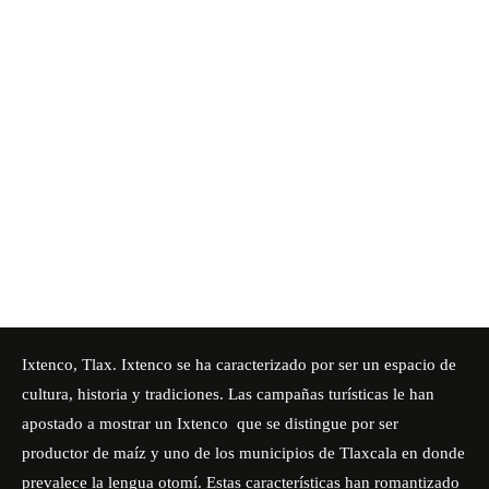
Ixtenco, Tlax. Ixtenco se ha caracterizado por ser un espacio de
cultura, historia y tradiciones. Las campañas turísticas le han
apostado a mostrar un
Ixtenco
que se distingue por ser
productor de maíz y uno de los municipios de Tlaxcala en donde
prevalece la lengua otomí. Estas características han romantizado