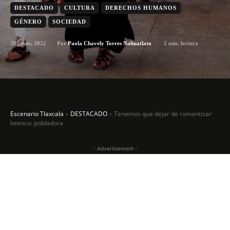
DESTACADO
CULTURA
DERECHOS HUMANOS
GÉNERO
SOCIEDAD
28 junio, 2022
2
min. lectura
Por
Paola Chavely Torres Nahuatlato
Escenario Tlaxcala
DESTACADO
Tenemos que dejar de romantizar
Ixtenco: pobladora
- Advertisement -