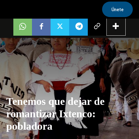
Únete
Tenemos que dejar de
romantizar Ixtenco:
pobladora