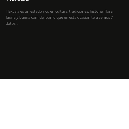
Tlaxcala es un estado rico en cultura, tradiciones, historia, flora,
fauna y buena comida, por lo que en esta ocasión te traemos 7
datos...