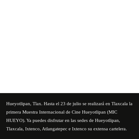
Hueyotlipan, Tlax. Hasta el 23 de julio se realizará en Tlaxcala la
primera Muestra Internacional de Cine Hueyotlipan (MIC
HUEYO). Ya puedes disfrutar en las sedes de Hueyotlipan,
Tlaxcala, Ixtenco, Atlangatepec e Ixtenco su extensa cartelera.