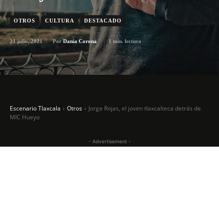
OTROS
CULTURA
DESTACADO
21 julio, 2021
1
min. lectura
Por
Dania Corona
Escenario Tlaxcala
Otros
Jorge Rojas, el joven tlaxcalteca detrás de
MIC Hueyo
- Advertisement -