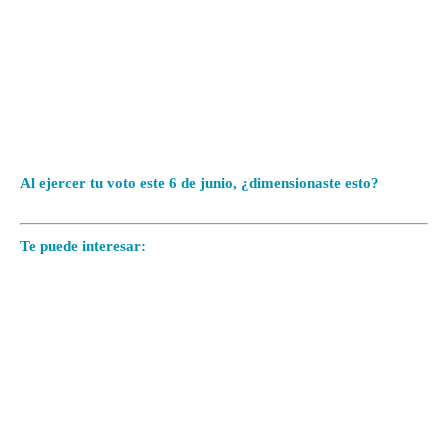
opción necesaria para el sistema de partidos del país.
No lo demostraron
. Ninguno obtuvo o rebasó el 3% de la
votación para conservar el registro establecido por el INE, por lo
que perderán derechos y prerrogativas.
Al ejercer tu voto este 6 de junio, ¿dimensionaste esto?
Te puede interesar:
El Conteo Rápido Del INE Y La Liga Del
PREP Consúltala Aquí
- Advertisement -