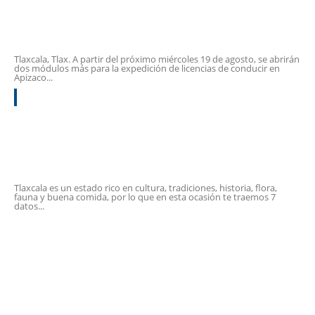
Saca en línea la cita en SECTE Tlaxcala
para tu licencia de conducir, aquí
Tlaxcala, Tlax. A partir del próximo miércoles 19 de agosto, se abrirán
dos módulos más para la expedición de licencias de conducir en
Apizaco...
3
7 datos interesantes de Cacomixtle “el
mamífero mitad gato” que habita en
Tlaxcala
Tlaxcala es un estado rico en cultura, tradiciones, historia, flora,
fauna y buena comida, por lo que en esta ocasión te traemos 7
datos...