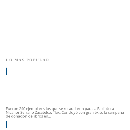
DESTACADO
31 JULIO, 2026
Andar: la plataforma digital que busca transformar la
forma de descubrir Tlaxcala
DESTACADO
31 JULIO, 2026
LO MÁS POPULAR
1
Cultura Federal respalda y reconoce éxito
de iniciativa de donación de libros en
Zacatelco
Fueron 240 ejemplares los que se recaudaron para la Biblioteca
Nicanor Serrano Zacatelco, Tlax. Concluyó con gran éxito la campaña
de donación de libros en...
2