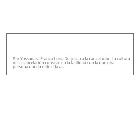
Los votos que obtuvieron el resto de candidatos que aspiraban a
la gubernatura de Tlaxcala es el siguiente:
También te puede interesar
Cultura de la cancelación: cuando un
error pretende definir una vida
Por Yossadara Franco Luna Del juicio a la cancelación La cultura
de la cancelación consiste en la facilidad con la que una
persona queda reducida a...
Eréndira Carlota Jiménez Montiel 11,300
Evangelina Paredes Zamora 2,976
Liliana Becerril Rojas 3,879
Juan Carlos Sánchez García 32,049
Viviana Barbosa Bonola 9,581