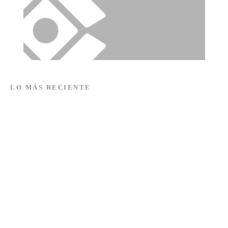
LO MÁS RECIENTE
Recuperación de la laguna de Acuitlapilco es insuficiente;
colectivos exigen detener descargas municipales
DERECHOS HUMANOS
4 AGOSTO, 2026
Barrancas de Tlaxcala reflejan fallas en la planeación
urbana
DESTACADO
3 AGOSTO, 2026
Cultura de la cancelación: cuando un error pretende definir
una vida