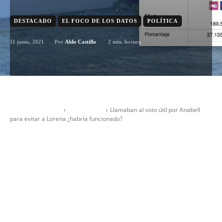
DESTACADO
EL FOCO DE LOS DATOS
POLÍTICA
11 junio, 2021
2
min. lectura
Por
Aldo Castillo
Escenario Tlaxcala
DESTACADO
Llamaban al voto útil por Anabell
para evitar a Lorena ¿habría funcionado?
- Advertisement -