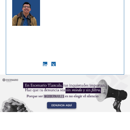
Aldo Castillo
Genero ideas estratégicas. Director
Ejecutivo y Jefe de Información de
Escenario Tlaxcala. Coordino El
Círculo, nuestro Consejo Editorial
de Lectoras y Lectores. Hago crecer
marcas que ya son exitosas. Estudio
ópera en la Escuela de Música del
Estado.