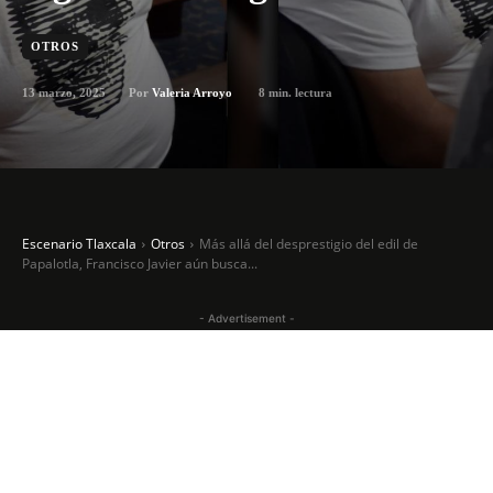
OTROS
13 marzo, 2025
8
min. lectura
Por
Valeria Arroyo
Escenario Tlaxcala
Otros
Más allá del desprestigio del edil de
Papalotla, Francisco Javier aún busca...
- Advertisement -