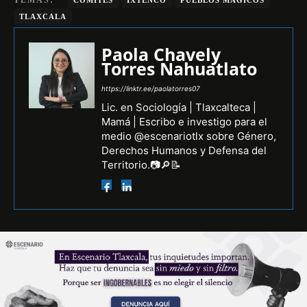
TLAXCALA
Paola Chavely
Torres Nahuatlato
https://linktr.ee/paolatorres07
Lic. en Sociología | Tlaxcalteca |
Mamá | Escribo e investigo para el
medio @escenariotlx sobre Género,
Derechos Humanos y Defensa del
Territorio.📷🔎📝