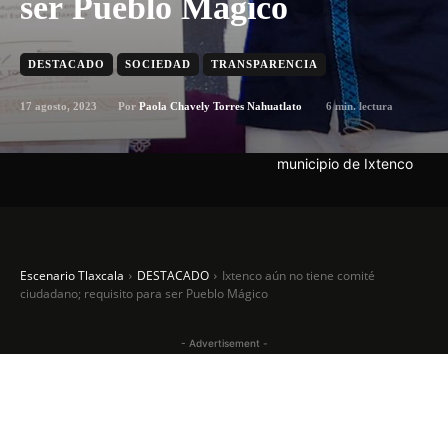
ser Pueblo Mágico
DESTACADO
SOCIEDAD
TRANSPARENCIA
17 agosto, 2023
6
min. lectura
Por
Paola Chavely Torres Nahuatlato
municipio de Ixtenco
Escenario Tlaxcala
DESTACADO
Ixtenco aún no tiene comité
ciudadano; requisito para ser Pueblo Mágico
- Advertisement -