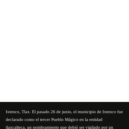
Ixtenco, Tlax. El pasado 26 de junio, el
municipio de Ixtenco
fue
declarado como el tercer Pueblo Mágico en la entidad
tlaxcalteca, un nombramiento que debió ser vigilado por un