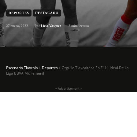
DEPORTES
DESTACADO
27 enero, 2022
2
min. lectura
Por
Licia Vasquez
Escenario Tlaxcala
Deportes
Orgullo Tlaxcalteca En El 11 Ideal De La
Liga BBVA Mx Femenil
- Advertisement -