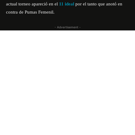
actual torneo apareció en el
11 ideal
por el tanto que anotó en
contra de Pumas Femenil.
- Advertisement -