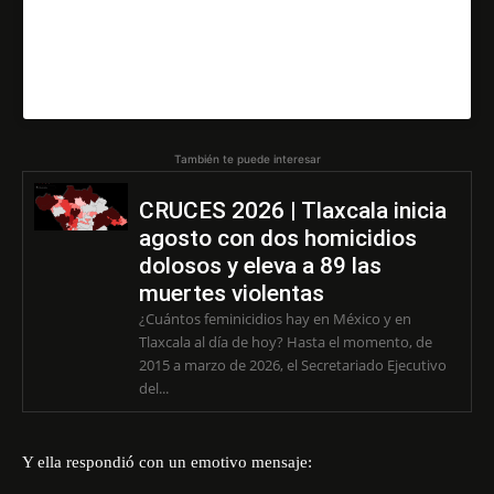
U
na publicación compartida de Cruz Azul Femenil (@cruzazulfemenil)
También te puede interesar
CRUCES 2026 | Tlaxcala inicia
agosto con dos homicidios
dolosos y eleva a 89 las
muertes violentas
¿Cuántos feminicidios hay en México y en
Tlaxcala al día de hoy? Hasta el momento, de
2015 a marzo de 2026, el Secretariado Ejecutivo
del...
Y ella respondió con un emotivo mensaje: