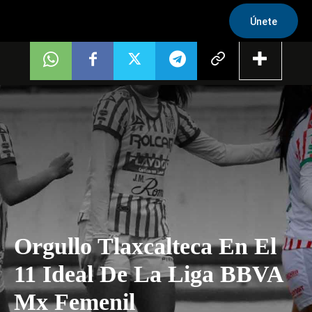
Únete
Orgullo Tlaxcalteca En El
11 Ideal De La Liga BBVA
Mx Femenil