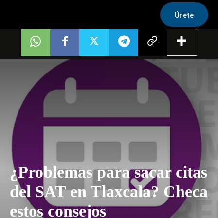
Únete
¿Problemas para sacar citas
del SAT en Tlaxcala? Checa
estos consejos