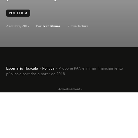
POLÍTICA
2 octubre, 2017
2
min. lectura
Por
Iván Muñoz
Escenario Tlaxcala
Política
Propone PAN eliminar financiamiento
público a partidos a partir de 2018
- Advertisement -