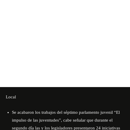
Local
Se acabaron los trabajos del séptimo parlamento juvenil “El
impulso de las juventudes”, cabe señalar que durante el
segundo día las y los legisladores presentaron 24 iniciativas