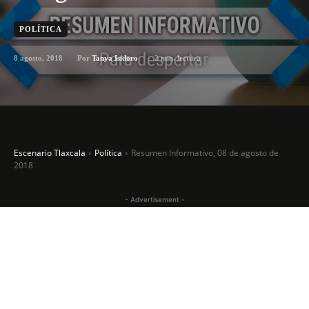
POLÍTICA
8 agosto, 2018
2
min. lectura
Por
Tanya Isidoro
Escenario Tlaxcala
Política
Resumen Informativo, 08 de agosto de
2018
- Advertisement -