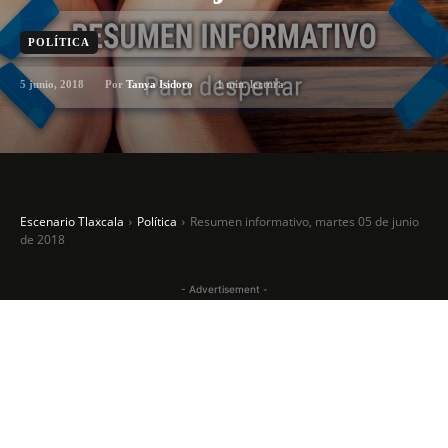
POLÍTICA
5 junio, 2018
1
min. lectura
Por
Tanya Isidoro
Escenario Tlaxcala
Política
Resumen informativo, martes 05 de junio
de 2018
- Advertisement -