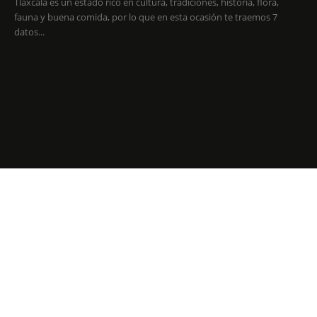
Tlaxcala es un estado rico en cultura, tradiciones, historia, flora,
fauna y buena comida, por lo que en esta ocasión te traemos 7
datos...