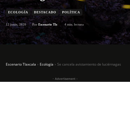
ECOLOGÍA
DESTACADO
POLÍTICA
12 junio, 2020
4
min. lectura
Por
Escenario Tlx
Escenario Tlaxcala
Ecología
Se cancela avistamiento de luciérnagas
- Advertisement -