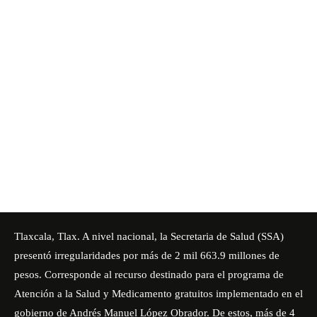
Tlaxcala, Tlax. A nivel nacional, la Secretaria de Salud (SSA)
presentó irregularidades por más de 2 mil 663.9 millones de
pesos. Corresponde al recurso destinado para el programa de
Atención a la Salud y Medicamento gratuitos implementado en el
gobierno de Andrés Manuel López Obrador. De estos, más de 4