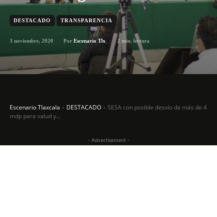
DESTACADO
TRANSPARENCIA
3 noviembre, 2020
2
min. lectura
Por
Escenario Tlx
Escenario Tlaxcala
DESTACADO
SESA con posible desvío de más de 4
mdp para salud y...
- Advertisement -