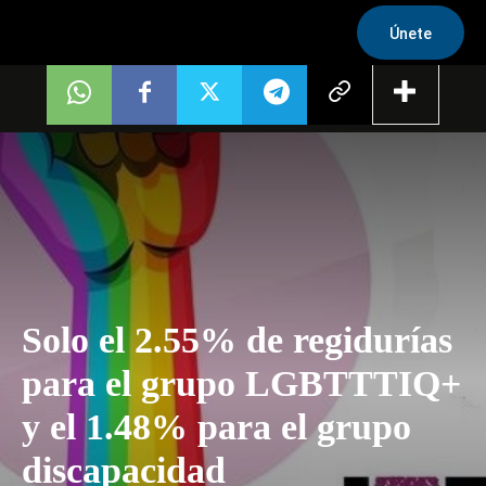
Únete
Solo el 2.55% de regidurías
para el grupo LGBTTTIQ+
y el 1.48% para el grupo
discapacidad