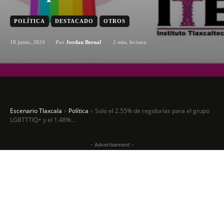
POLÍTICA
DESTACADO
OTROS
18 junio, 2024
2
min. lectura
Por
Jordan Bernal
Escenario Tlaxcala
Política
Solo el 2.55% de regidurías para el grupo
LGBTTTIQ+ y el 1.48%...
- Advertisement -