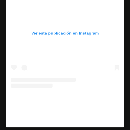
Ver esta publicación en Instagram
U
na publicación compartida de ℑ𝔱𝔞𝔩𝔦𝔞 𝔡𝔢𝔩 ℜ𝔞𝔷𝔬 (@italiadelrazo)