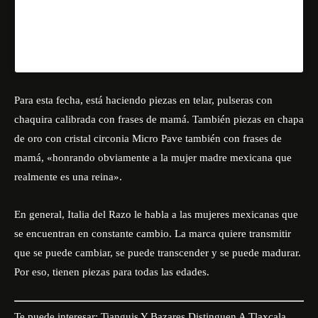
U
na publicación compartida de ℑ𝔱𝔞𝔩𝔦𝔞 𝔡𝔢𝔩 ℜ𝔞𝔷𝔬 (@italiadelrazo)
Para esta fecha, está haciendo piezas en telar, pulseras con
chaquira calibrada con frases de mamá. También piezas en chapa
de oro con cristal circonia Micro Pave también con frases de
mamá, «honrando obviamente a la mujer madre mexicana que
realmente es una reina».
En general, Italia del Razo le habla a las mujeres mexicanas que
se encuentran en constante cambio. La marca quiere transmitir
que se puede cambiar, se puede transcender y se puede madurar.
Por eso, tienen piezas para todas las edades.
Te puede interesar:
Tianguis Y Bazares Distinguen A Tlaxcala