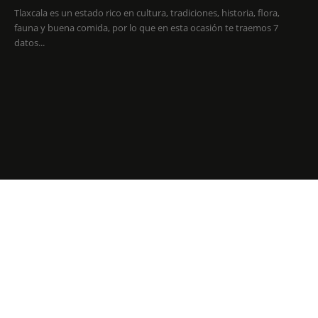
Tlaxcala es un estado rico en cultura, tradiciones, historia, flora,
fauna y buena comida, por lo que en esta ocasión te traemos 7
datos...