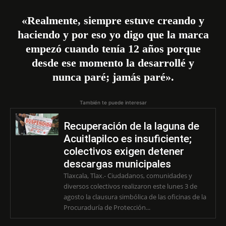
«Realmente, siempre estuve creando y
haciendo y por eso yo digo que la marca
empezó cuando tenía 12 años porque
desde ese momento la desarrollé y
nunca paré; jamás paré».
También te puede interesar
Recuperación de la laguna de
Acuitlapilco es insuficiente;
colectivos exigen detener
descargas municipales
Tlaxcala, Tlax.- Ciudadanos, comunidades y
diversos colectivos realizaron este lunes 3 de
agosto la clausura simbólica de las oficinas de la
Procuraduría de Protección...