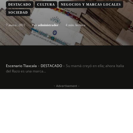
DESTACADO
CULTURA
NEGOCIOS Y MARCAS LOCALES
SOCIEDAD
7 mayo, 2021
4
min. lectura
Por
administrador
Escenario Tlaxcala
DESTACADO
Su mamá creyó en ella; ahora Italia
del Razo es una marca...
- Advertisement -