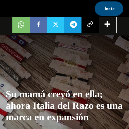
Únete
Su mamá creyó en ella;
ahora Italia del Razo es una
marca en expansión