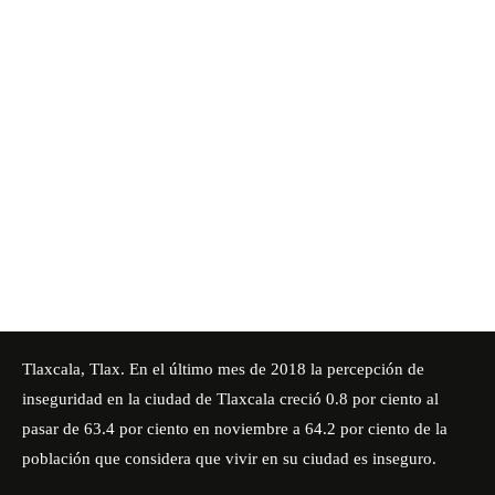
Tlaxcala, Tlax. En el último mes de 2018 la percepción de
inseguridad en la ciudad de Tlaxcala creció 0.8 por ciento al
pasar de 63.4 por ciento en noviembre a 64.2 por ciento de la
población que considera que vivir en su ciudad es inseguro.