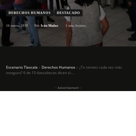
DERECHOS HUMANOS
DESTACADO
16 enero, 2019
1
min. lectura
Por
Iván Muñoz
Escenario Tlaxcala
Derechos Humanos
¿Te sientes cada vez más
inseguro? 6 de 10 tlaxcaltecas dicen sí:...
- Advertisement -