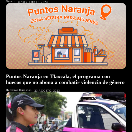
Género
8 NOVIEMBRE, 2023
Puntos Naranja en Tlaxcala, el programa con
huecos que no abona a combatir violencia de género
Derechos Humanos
23 AGOSTO, 2023