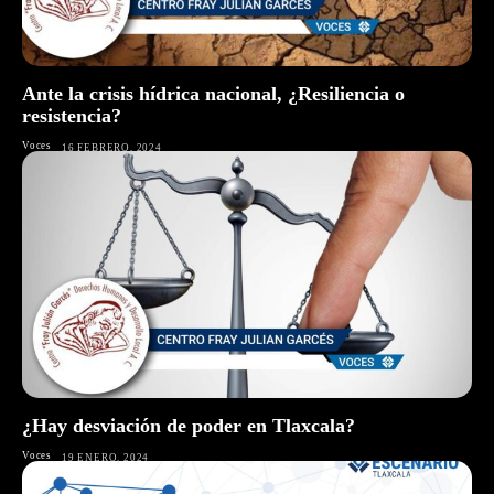
Ante la crisis hídrica nacional, ¿Resiliencia o
resistencia?
Voces
16 FEBRERO, 2024
¿Hay desviación de poder en Tlaxcala?
Voces
19 ENERO, 2024