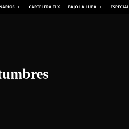
NARIOS
CARTELERA TLX
BAJO LA LUPA
ESPECIA
stumbres